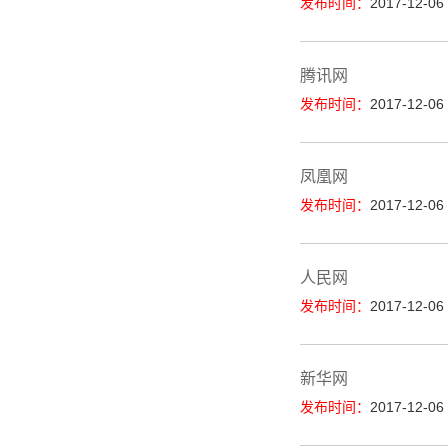
发布时间：
2017-12-06
腾讯网
发布时间：
2017-12-06
凤凰网
发布时间：
2017-12-06
人民网
发布时间：
2017-12-06
新华网
发布时间：
2017-12-06