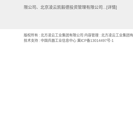
限公司、北京凌云凯毅德投资管理有限公司...
[详情]
版权所有 : 北方凌云工业集团有限公司 内容管理 : 北方凌云工业集团
技术支持 : 中国兵器工业信息中心
冀ICP备13014497号-1