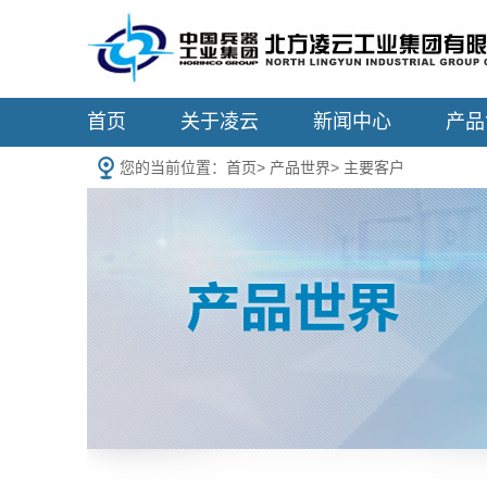
首页
关于凌云
新闻中心
产品
您的当前位置：
首页
>
产品世界
>
主要客户