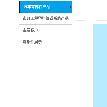
汽车零部件产品
市政工程塑料管道系统产品
主要客户
零部件展示